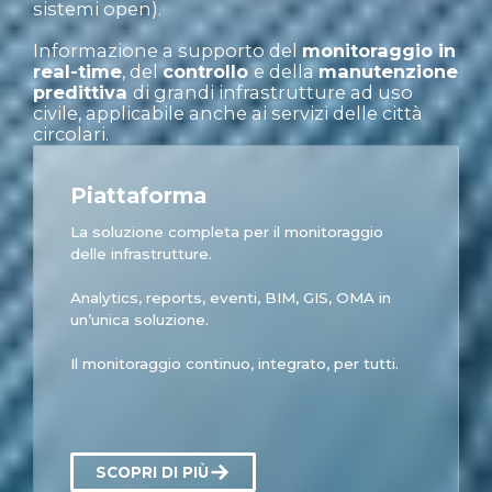
sistemi open).
Informazione a supporto del
monitoraggio in
real-time
, del
controllo
e della
manutenzione
predittiva
di grandi infrastrutture ad uso
civile, applicabile anche ai servizi delle città
circolari.
Piattaforma
La soluzione completa per il monitoraggio
delle infrastrutture.
Analytics, reports, eventi, BIM, GIS, OMA in
un’unica soluzione.
Il monitoraggio continuo, integrato, per tutti.
SCOPRI DI PIÙ