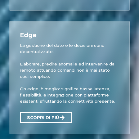
Edge
La gestione del dato e le decisioni sono
decentralizzate.
Elaborare, predire anomalie ed intervenire da
remoto attuando comandi non è mai stato
cosi semplice.
On edge, è meglio: significa bassa latenza,
flessibilità, e integrazione con piattaforme
esistenti sfruttando la connettività presente.
SCOPRI DI PIÙ