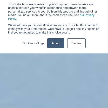
This website stores cookies on your computer. These cookies are
used to improve your website experience and provide more
PRENOTA UNA DEMO
personalized services to you, both on this website and through other
media. To find out more about the cookies we use, see
our Privacy
Policy
.
We won't track your information when you visit our site. But in order to
comply with your preferences, we'll have to use just one tiny cookie so
that you're not asked to make this choice again.
Cookies settings
Accept
Decline