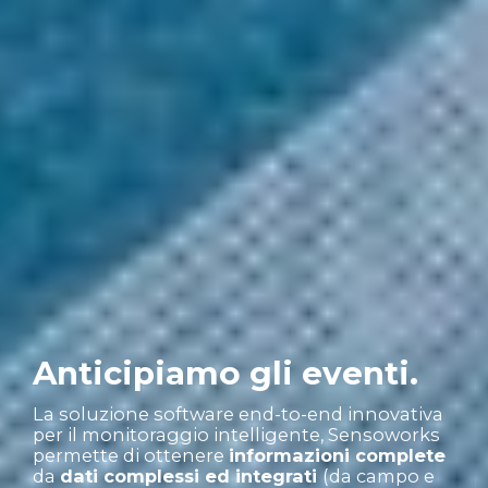
Anticipiamo gli eventi.
La soluzione software end-to-end innovativa
per il monitoraggio intelligente, Sensoworks
permette di ottenere
informazioni complete
da
dati complessi ed integrati
(da campo e